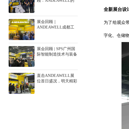
顾：ANDEAWELL的
高光时刻！
全新展台设
展会回顾｜
为了给观众
ANDEAWELL成都工
博会完美收官，期待与
字化、仓储
您下一次相遇！
展会回顾 | SPS广州国
际智能制造技术与装备
展览会圆满结束，
ANDEAWELL大放异
彩！
直击ANDEAWELL展
位首日盛况，明天精彩
继续！